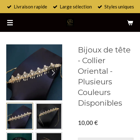
Livraison rapide
Large sélection
Styles uniques
Passer
au
contenu
principal
Bijoux de tête
- Collier
Oriental -
Plusieurs
Couleurs
Disponibles
10,00 €